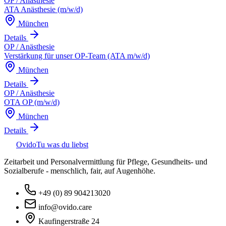
OP / Anästhesie
ATA Anästhesie (m/w/d)
München
Details
OP / Anästhesie
Verstärkung für unser OP-Team (ATA m/w/d)
München
Details
OP / Anästhesie
OTA OP (m/w/d)
München
Details
Ovido
Tu was du liebst
Zeitarbeit und Personalvermittlung für Pflege, Gesundheits- und
Sozialberufe - menschlich, fair, auf Augenhöhe.
+49 (0) 89 904213020
info@ovido.care
Kaufingerstraße 24