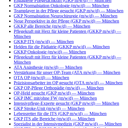
Engagierte Pflegefachkraft (GKP m/w/d)
— München
GKP Normalstation Onkologie (m/w/d)
— München
Teamplayer in der Pflege gesucht (GKP m/w/d)
— München
GKP Normalstation Neurochirurgie (m/w/d)
— München
Neue Perspektive in der Pflege (GKP m/w/d)
— München
GKKP alle Bereiche (m/w/d)
— München
Pflegekraft mit Herz für kleine Patienten (GKKP m/w/d)
—
München
GKKP ITS (m/w/d)
— München
Helden für die Pädiatrie (GKKP m/w/d)
— München
GKKP Onkologie (m/w/d)
— München
Pflegekraft mit Herz für kleine Patienten (GKKP m/w/d)
—
München
ATA Anästhesie (m/w/d)
— München
Verstärkung für unser OP-Team (ATA m/w/d)
— München
OTA OP (m/w/d)
— München
Präzisionsarbeiter im OP gesucht (OTA m/w/d)
— München
GKP OP-Pflege Orthopädie (m/w/d)
— München
OP-Held gesucht (GKP m/w/d)
— München
GKP IMC mit/ohne FW (m/w/d)
— München
Intensivpflege-Experte gesucht (GKP m/w/d)
— München
GKP Stroke-Unit (m/w/d)
— München
Lebensretter für die ITS (GKP m/w/d)
— München
GKP ITS alle Bereiche (m/w/d)
— München
Spezialist in der Intensivmedizin (GKP m/w/d)
— München