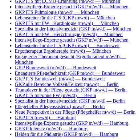
GKP ITS mit ECMO-Erfahrung (m/w/d)
— München
Intensivpflege-Experte gesucht (GKP m/w/d)
— München
GKP ITS Pulmologie (m/w/d)
— München
Lebensretter für die ITS (GKP m/w/d)
— München
GKP ITS mit FW - Kardiologie (m/w/d)
— München
Spezialist in der Intensivmedizin (GKP m/w/d)
— München
GKP ITS mit FW - Herzchirurgie (m/w/d)
— München
Intensivpflege-Experte gesucht (GKP m/w/d)
— München
Lebensretter für die ITS (GKP m/w/d)
— Bundesweit
Ergotherapeut Ergotherapie (m/w/d)
— München
Engagierter Therapeut gesucht (Ergotherapeut m/w/d)
—
München
GKP Bundesweit (m/w/d)
— Bundesweit
Engagierte Pflegefachkraft (GKP m/w/d)
— Bundesweit
GKP ITS Bundesweit (m/w/d)
— Bundesweit
GKP alle Bereiche Vollzeit/Teilzeit (m/w/d)
— Berlin
Teamplayer in der Pflege gesucht (GKP m/w/d)
— Berlin
GKP ITS mit/ohne FW (m/w/d)
— Berlin
Spezialist in der Intensivmedizin (GKP m/w/d)
— Berlin
Pflegehelfer Pflegeassistenz (m/w/d)
— Berlin
Neue Perspektive in der Pflege (Pflegehelfer m/w/d)
— Berlin
GKP ITS (m/w/d)
— Hamburg
Intensivpflege-Experte gesucht (GKP m/w/d)
— Hamburg
GKKP Intensiv (m/w/d)
— Hamburg
Helden für die Pädiatrie (GKKP m/w/d)
— Hamburg