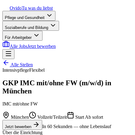
Ovido
Tu was du liebst
Pflege und Gesundheit
Sozialberufe und Bildung
Für Arbeitgeber
Alle Jobs
Jetzt bewerben
Alle Stellen
Intensivpflege
Flexibel
GKP IMC mit/ohne FW (m/w/d) in
München
IMC mit/ohne FW
München
Vollzeit/Teilzeit
Start
Ab sofort
In 60 Sekunden — ohne Lebenslauf
Jetzt bewerben
Über die Einrichtung