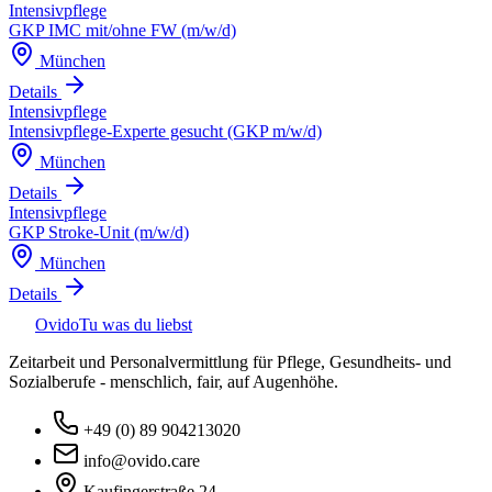
Intensivpflege
GKP IMC mit/ohne FW (m/w/d)
München
Details
Intensivpflege
Intensivpflege-Experte gesucht (GKP m/w/d)
München
Details
Intensivpflege
GKP Stroke-Unit (m/w/d)
München
Details
Ovido
Tu was du liebst
Zeitarbeit und Personalvermittlung für Pflege, Gesundheits- und
Sozialberufe - menschlich, fair, auf Augenhöhe.
+49 (0) 89 904213020
info@ovido.care
Kaufingerstraße 24