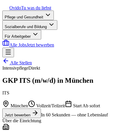
Ovido
Tu was du liebst
Pflege und Gesundheit
Sozialberufe und Bildung
Für Arbeitgeber
Alle Jobs
Jetzt bewerben
Alle Stellen
Intensivpflege
Direkt
GKP ITS (m/w/d) in München
ITS
München
Vollzeit/Teilzeit
Start
Ab sofort
In 60 Sekunden — ohne Lebenslauf
Jetzt bewerben
Über die Einrichtung