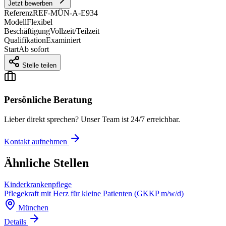
Jetzt bewerben
Referenz
REF-MÜN-A-E934
Modell
Flexibel
Beschäftigung
Vollzeit/Teilzeit
Qualifikation
Examiniert
Start
Ab sofort
Stelle teilen
Persönliche Beratung
Lieber direkt sprechen? Unser Team ist 24/7 erreichbar.
Kontakt aufnehmen
Ähnliche Stellen
Kinderkrankenpflege
Pflegekraft mit Herz für kleine Patienten (GKKP m/w/d)
München
Details